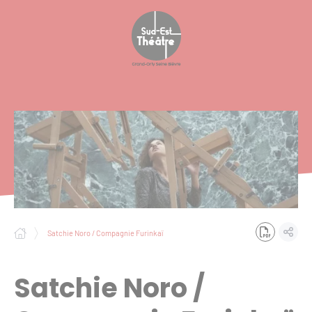
Panneau de gestion des cookies
Satchie Noro / Compagnie Furinkaï
Satchie Noro /