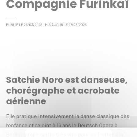
Compagnie Furinkaï
PUBLIÉ LE
26/03/2025
- MIS À JOUR LE
27/03/2025
Satchie Noro est danseuse,
chorégraphe et acrobate
aérienne
Elle pratique intensivement la danse classique dès
l’enfance et rejoint à 16 ans le Deutsch Opera à
Berlin, qu’elle quitte très vite pour se frotter à la