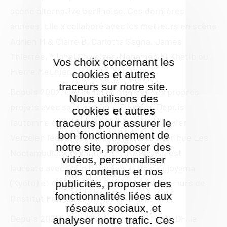
scène alternative berlinoise. Ces dernières
années, elle a collaboré avec les metteurs en scène
Adrien M & Claire B, Carlotta Sagna, James
Thierrée, Michel Shweizer, Mohamed El Khatib ou
Vos choix concernant les
Pierre Meunier…
cookies et autres
traceurs sur notre site.
Depuis 2002, elle mène également ses propres
Nous utilisons des
projets avec sa compagnie Furinkaï. Depuis
cookies et autres
l'automne de 2015, elle co-dirige avec Olivier
traceurs pour assurer le
bon fonctionnement de
Verzelen l'école de cirque et Lieu de Fabrique Les
notre site, proposer des
Noctambules de Nanterre. En 1999, elle est
vidéos, personnaliser
lauréate avec Alain Rigout de la Villa Kujoyama
nos contenus et nos
(Kyoto) et en 2012 de la bourse Hors-les-murs de
publicités, proposer des
fonctionnalités liées aux
l’Institut Français.
réseaux sociaux, et
Depuis 2025, avec le soutien de la DRAC IDF, la
analyser notre trafic. Ces