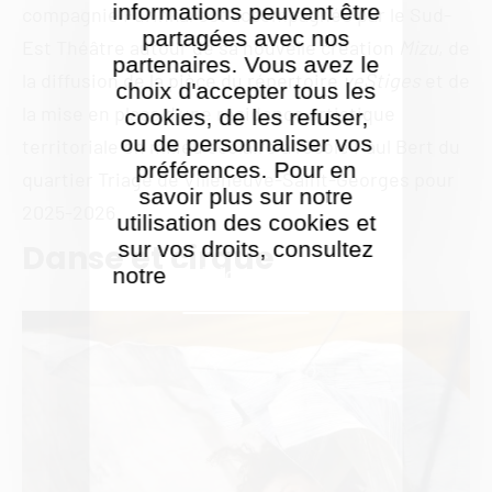
informations peuvent être
compagnie Furinkaï est accompagnée par le Sud-
partagées avec nos
Est Théâtre autour de sa nouvelle création
Mizu
, de
partenaires. Vous avez le
la diffusion de la pièce du répertoire
veStiges
et de
choix d'accepter tous les
la mise en place d’une résidence artistique
cookies, de les refuser,
ou de personnaliser vos
territoriale en milieu scolaire à l’école Paul Bert du
préférences. Pour en
quartier Triage de Villeneuve-Saint-Georges pour
savoir plus sur notre
2025-2026.
utilisation des cookies et
sur vos droits, consultez
Danse et cirque
notre
Politique de gestion
des cookies