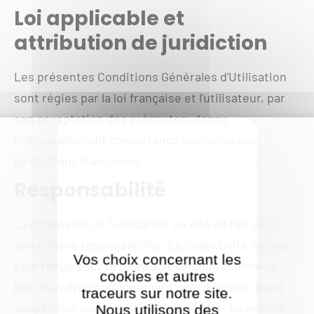
Loi applicable et
attribution de juridiction
Les présentes Conditions Générales d'Utilisation
sont régies par la loi française et l'utilisateur, par
son acceptation des présentes, donne
irrévocablement compétence exclusive aux
juridictions françaises.
Responsabilité
La connexion de l'utilisateur au site se fait sous
son entière responsabilité. La Collectivité ne peut
Vos choix concernant les
être tenue pour responsable de tout dommage
cookies et autres
issu d'un dysfonctionnement quel qu'il soit, d'une
traceurs sur notre site.
suspension ou de la cessation du site, ou encore
Nous utilisons des