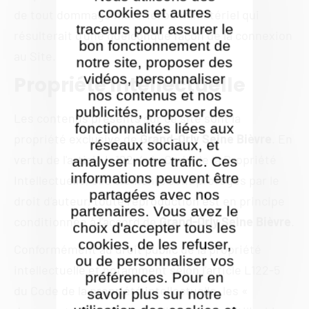
cookies et autres
de tout dommage matériel ou immatériel qui
traceurs pour assurer le
résulterait d'une quelconque façon de la connexion
bon fonctionnement de
au Site.
notre site, proposer des
vidéos, personnaliser
Propriété intellectuelle
nos contenus et nos
publicités, proposer des
Les contenus présents sur ce site sont la
fonctionnalités liées aux
propriété exclusive de
Grand-Orly Seine Bièvre
. En
réseaux sociaux, et
vertu de l'article L.122-4 du Code de la Propriété
analyser notre trafic. Ces
informations peuvent être
Intellectuelle, ces éléments sont protégés par le
partagées avec nos
droit d’auteur, toute reproduction est en principe
partenaires. Vous avez le
conditionnée à l’accord de
Grand-Orly Seine Bièvre
.
choix d'accepter tous les
cookies, de les refuser,
Conformément au droit public de la propriété
ou de personnaliser vos
intellectuelle et notamment selon l’article L122-5
préférences. Pour en
du Code de la propriété intellectuelle, les «
savoir plus sur notre