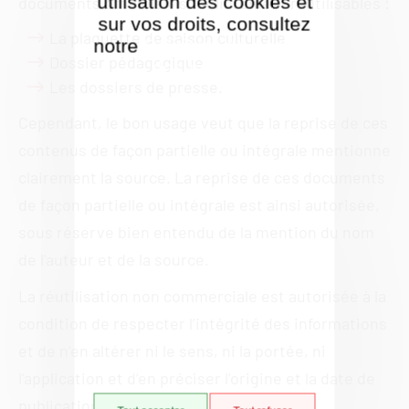
utilisation des cookies et
documents officiels » sont librement réutilisables :
sur vos droits, consultez
La plaquette de saison culturelle
notre
Politique de gestion
Dossier pédagogique
des cookies
Les dossiers de presse.
Cependant, le bon usage veut que la reprise de ces
contenus de façon partielle ou intégrale mentionne
clairement la source. La reprise de ces documents
de façon partielle ou intégrale est ainsi autorisée,
sous réserve bien entendu de la mention du nom
de l'auteur et de la source.
La réutilisation non commerciale est autorisée à la
condition de respecter l’intégrité des informations
et de n’en altérer ni le sens, ni la portée, ni
l’application et d’en préciser l’origine et la date de
publication.