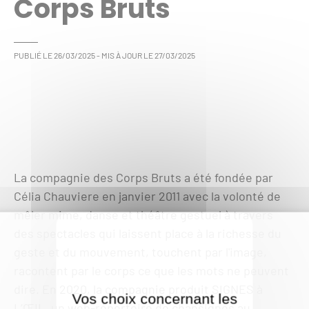
Corps Bruts
PUBLIÉ LE
26/03/2025
- MIS À JOUR LE
27/03/2025
La compagnie des Corps Bruts a été fondée par
Célia Chauviere en janvier 2011 avec la volonté de
mêler mime, danse et théâtre gestuel à travers
des spectacles qui laissent place à la richesse du
geste et du mouvement, touchent par l'image,
racontent par le corps ce que les mots ne peuvent
dire. En 2020, la compagnie produit SIGNES à
Vos choix concernant les
L’ŒIL, un web-répertoire de chansignes au