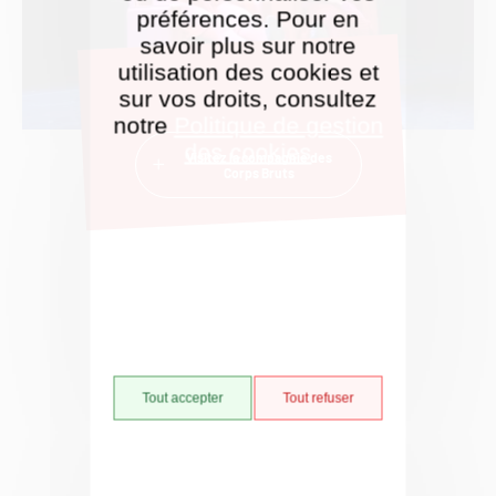
préférences. Pour en
savoir plus sur notre
utilisation des cookies et
sur vos droits, consultez
notre
Politique de gestion
des cookies
Visitez la compagnie des
Corps Bruts
Tout accepter
Tout refuser