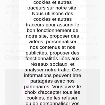
cookies et autres
carrefour de la Langue des Signes, de la danse et
traceurs sur notre site.
du théâtre.
Nous utilisons des
Depuis 2024, la compagnie bénéficie du soutien du
cookies et autres
traceurs pour assurer le
Sud-Est Théâtre, autour de la nouvelle création
bon fonctionnement de
Les Odyssées de SIGNES à L'ŒIL
, spectacle en
notre site, proposer des
trois volets mêlant chansigne et théâtre gestuel,
vidéos, personnaliser
de la diffusion du spectacle
Les Impromptus
et de
nos contenus et nos
projets d’actions culturelles.
publicités, proposer des
Chansigne, théâtre gestuel
fonctionnalités liées aux
réseaux sociaux, et
analyser notre trafic. Ces
informations peuvent être
partagées avec nos
partenaires. Vous avez le
choix d'accepter tous les
cookies, de les refuser,
ou de personnaliser vos